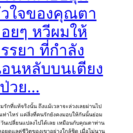
ัวใจของคุณตา
่อยๆ หวีผมให้
รรยา ที่กำลัง
อนหลับบนเตียง
ู้ป่วย…
มรักที่แท้จริงนั้น ถึงแม้เวลาจะล่วงเลยผ่านไป
ท่าไหร่ แค่สิ่งที่คนรักยังคงมอบให้กันนั้นย่อม
มีวันเปลี่ยนแปลงไปได้เลย เหมือนกับคุณตาท่าน
ี่คอยดูแลคู่ชีวิตของเขาอย่างใกล้ชิด เมื่อไม่นาน