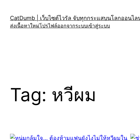
Skip
to
CatDumb | เว็บไซต์ไวรัล จับทุกกระแสบนโลกออนไลน์
content
ส่งเนื้อหาใหม่
โปรไฟล์
ออกจากระบบ
เข้าสู่ระบบ
Tag:
หวีผม