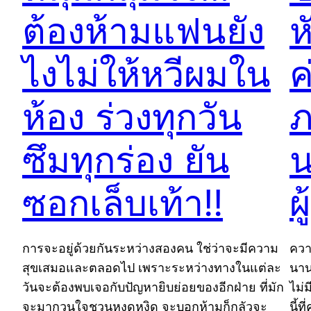
ต้องห้ามแฟนยัง
ห
ไงไม่ให้หวีผมใน
ค
ห้อง ร่วงทุกวัน
ภ
ซึมทุกร่อง ยัน
น
ซอกเล็บเท้า!!
ผ
การจะอยู่ด้วยกันระหว่างสองคน ใช่ว่าจะมีความ
ควา
สุขเสมอและตลอดไป เพราะระหว่างทางในแต่ละ
นานเ
วันจะต้องพบเจอกับปัญหายิบย่อยของอีกฝ่าย ที่มัก
ไม่
จะมากวนใจชวนหงุดหงิด จะบอกห้ามก็กลัวจะ
นี้ท