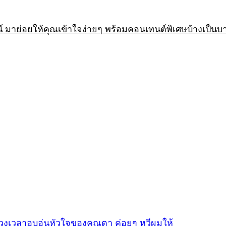
 มาย่อยให้คุณเข้าใจง่ายๆ พร้อมคอนเทนต์พิเศษบ้างเป็นบ