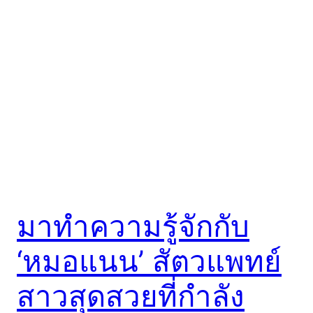
มาทำความรู้จักกับ
‘หมอแนน’ สัตวแพทย์
สาวสุดสวยที่กำลัง