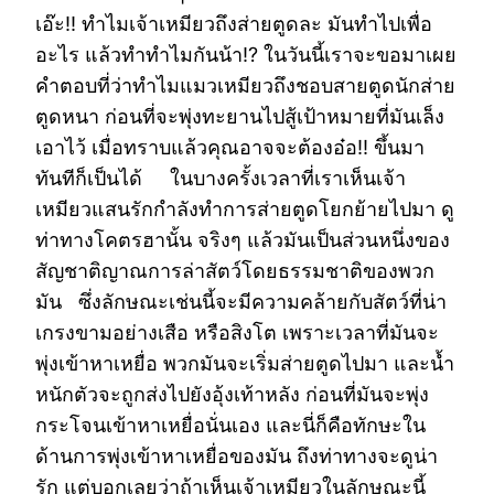
เอ๊ะ!! ทำไมเจ้าเหมียวถึงส่ายตูดละ มันทำไปเพื่อ
อะไร แล้วทำทำไมกันน้า!? ในวันนี้เราจะขอมาเผย
คำตอบที่ว่าทำไมแมวเหมียวถึงชอบสายตูดนักส่าย
ตูดหนา ก่อนที่จะพุ่งทะยานไปสู้เป้าหมายที่มันเล็ง
เอาไว้ เมื่อทราบแล้วคุณอาจจะต้องอ๋อ!! ขึ้นมา
ทันทีก็เป็นได้ ในบางครั้งเวลาที่เราเห็นเจ้า
เหมียวแสนรักกำลังทำการส่ายตูดโยกย้ายไปมา ดู
ท่าทางโคตรฮานั้น จริงๆ แล้วมันเป็นส่วนหนึ่งของ
สัญชาติญาณการล่าสัตว์โดยธรรมชาติของพวก
มัน ซึ่งลักษณะเช่นนี้จะมีความคล้ายกับสัตว์ที่น่า
เกรงขามอย่างเสือ หรือสิงโต เพราะเวลาที่มันจะ
พุ่งเข้าหาเหยื่อ พวกมันจะเริ่มส่ายตูดไปมา และน้ำ
หนักตัวจะถูกส่งไปยังอุ้งเท้าหลัง ก่อนที่มันจะพุ่ง
กระโจนเข้าหาเหยื่อนั่นเอง และนี่ก็คือทักษะใน
ด้านการพุ่งเข้าหาเหยื่อของมัน ถึงท่าทางจะดูน่า
รัก แต่บอกเลยว่าถ้าเห็นเจ้าเหมียวในลักษณะนี้