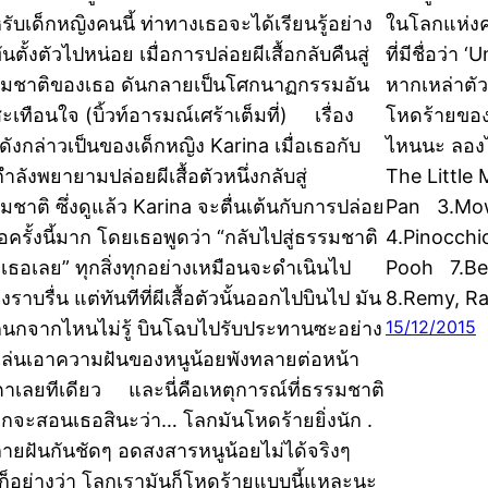
รับเด็กหญิงคนนี้ ท่าทางเธอจะได้เรียนรู้อย่าง
ในโลกแห่งค
ันตั้งตัวไปหน่อย เมื่อการปล่อยผีเสื้อกลับคืนสู่
ที่มีชื่อว่า
มชาติของเธอ ดันกลายเป็นโศกนาฏกรรมอัน
หากเหล่าตั
ะเทือนใจ (บิ้วท์อารมณ์เศร้าเต็มที่) เรื่อง
โหดร้ายของโ
ดังกล่าวเป็นของเด็กหญิง Karina เมื่อเธอกับ
ไหนนะ ลองไ
ำลังพยายามปล่อยผีเสื้อตัวหนึ่งกลับสู่
The Little
มชาติ ซึ่งดูแล้ว Karina จะตื่นเต้นกับการปล่อย
Pan 3.Mow
ื้อครั้งนี้มาก โดยเธอพูดว่า “กลับไปสู่ธรรมชาติ
4.Pinocchi
เธอเลย” ทุกสิ่งทุกอย่างเหมือนจะดำเนินไป
Pooh 7.Bel
งราบรื่น แต่ทันทีที่ผีเสื้อตัวนั้นออกไปบินไป มัน
8.Remy, Ra
15/12/2015
ูกนกจากไหนไม่รู้ บินโฉบไปรับประทานซะอย่าง
น เล่นเอาความฝันของหนูน้อยพังทลายต่อหน้า
ตาเลยทีเดียว และนี่คือเหตุการณ์ที่ธรรมชาติ
กจะสอนเธอสินะว่า… โลกมันโหดร้ายยิ่งนัก .
ายฝันกันชัดๆ อดสงสารหนูน้อยไม่ได้จริงๆ
ก็อย่างว่า โลกเรามันก็โหดร้ายแบบนี้แหละนะ