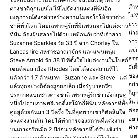
สำห
ต่างชาติถูกแบนไม่ให้ไปจัดงานแต่งที่นั่นอีก
ไม่ท
เหตุการณ์ดังกล่าวสร้างความไม่พอใจให้ชาวต่าง
ธรร
ชาติทั่วโลก โดยเฉพาะคู่รักที่มีแพลนจะไปแต่งงาน
น่าส
ที่นั่น ต้องฝันสลายไปด้วย เหมือนกับว่าที่เจ้าสาว
ราว
Suzanne Sparkles วัย 33 ปี จาก Chorley ใน
แม่ก
Lancashire สหราชอาณาจักร และแฟนหนุ่ม
ธรร
Steve Arnold วัย 38 ปี ที่ตั้งใจไปแต่งงานในโบสถ์
ผีเส
เซนต์พอล เมือง Rhodes โดยได้จองสถานที่ไว้
ของ
แล้วกว่า 1.7 ล้านบาท Suzanne และ Steve แต่
อย่า
แล้วทุกอย่างก็ต้องถูกยกเลิก เมื่อรัฐบาลกรีซ
ก็ถ
ประกาศแบนชาวต่างชาติ เพราะคู่รักชาวอังกฤษคู่
งั้
หนึ่งไปถ่ายภาพพรีเวดดิ้งสโม๊กกี้ที่นั่น หลังจากที่ทั้ง
ต่อ
คู่อยู่ด้วยกันมา 3 ปีครึ่ง ในที่สุดพวกเขาก็ตัดสินใจ
อยา
จะแต่งงานกัน โดยได้ทำการจองสถานที่แต่งงาน
ทำล
บนเกาะกรีกเมื่อ 2 ปีก่อน หลังจากที่ได้รับแจ้งว่า
แต่
งานแต่งอาจต้องถูกยกเลิก Sparkles รู้สึกโกรธ