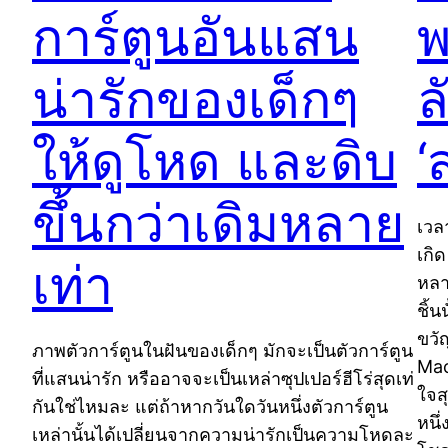
การ์ตูนอันแสน
พ
น่ารักของเด็กๆ
ล
ให้ดูโหด และดิบ
‘
ขึ้นกว่าเดิมหลาย
เวล
เกิ
เท่า
หลา
ชิ้
ขวั
ภาพตัวการ์ตูนในฝันของเด็กๆ มักจะเป็นตัวการ์ตูน
Mac
ที่แสนน่ารัก หรืออาจจะเป็นเหล่าซุปเปอร์ฮีโร่สุดเท่
ใจส
กันใช่ไหมละ แต่ถ้าหากวันใดวันหนึ่งตัวการ์ตูน
หนึ
เหล่านั้นได้เปลี่ยนจากความน่ารักเป็นความโหดละ