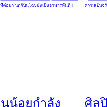
นูน้อยกำลัง
ศิล