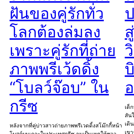
ฝันของคู่รักทั่ว
ป
โลกต้องล่มลง
ส
เพราะคู่รักที่ถ่าย
ว
ภาพพรีเว้ดดิ้ง
บ
“โบลว์จ๊อบ” ใน
อ
กรีซ
เด็ก
สัน
เดิ
หลังจากที่คู่บ่าวสาวถ่ายภาพพรีเวดดิ้งสโม๊กกี้หน้า
เขา
โบสถ์บนเกาะในประเทศกรีซ จนเป็นเหตุให้ชาว