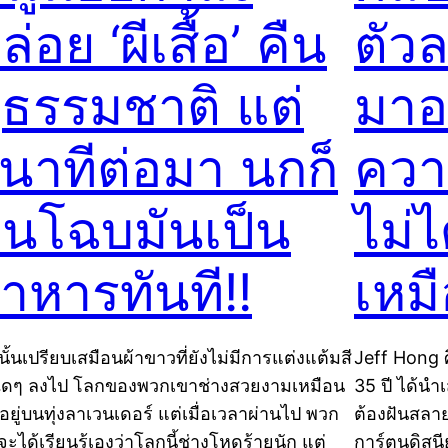
ล่อย ‘ผีเสื้อ’ คืน
ตัวล
ู่ธรรมชาติ แต่
มาอ
ินาทีต่อมา นกก็
ความ
ินโฉบมันเป็น
ไม่
าหารทันที!!
เหม
นั้นเปรียบเสมือนผ้าขาวที่ยังไม่มีการแต่งแต้มสี
Jeff Hong ศ
ใดๆ ลงไป โลกของพวกเขาช่างสวยงามเหมือน
35 ปี ได้นำ
นอยู่บนทุ่งลาเวนเดอร์ แต่เมื่อเวลาผ่านไป พวก
ต้องฝันสลา
จะได้เรียนรู้เองว่าโลกนี้ช่างโหดร้ายนัก แต่
การ์ตูนดิสน