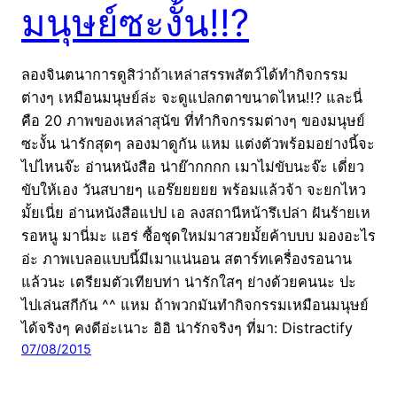
มนุษย์ซะงั้น!!?
ลองจินตนาการดูสิว่าถ้าเหล่าสรรพสัตว์ได้ทำกิจกรรม
ต่างๆ เหมือนมนุษย์ล่ะ จะดูแปลกตาขนาดไหน!!? และนี่
คือ 20 ภาพของเหล่าสุนัข ที่ทำกิจกรรมต่างๆ ของมนุษย์
ซะงั้น น่ารักสุดๆ ลองมาดูกัน แหม แต่งตัวพร้อมอย่างนี้จะ
ไปไหนจ๊ะ อ่านหนังสือ น่าย๊ากกกก เมาไม่ขับนะจ๊ะ เดี่ยว
ขับให้เอง วันสบายๆ แอร๊ยยยยย พร้อมแล้วจ้า จะยกไหว
มั้ยเนี่ย อ่านหนังสือแปป เอ ลงสถานีหน้ารึเปล่า ฝันร้ายเห
รอหนู มานี่มะ แฮร่ ซื้อชุดใหม่มาสวยมั้ยค้าบบบ มองอะไร
อ่ะ ภาพเบลอแบบนี้มีเมาแน่นอน สตาร์ทเครื่องรอนาน
แล้วนะ เตรียมตัวเทียบท่า น่ารักใสๆ ย่างด้วยคนนะ ปะ
ไปเล่นสกีกัน ^^ แหม ถ้าพวกมันทำกิจกรรมเหมือนมนุษย์
ได้จริงๆ คงดีอ่ะเนาะ อิอิ น่ารักจริงๆ ที่มา: Distractify
07/08/2015