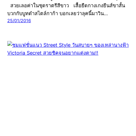
สวยเลอค่าในชุดราตรีสีขาว เสื้อยืดกางเกงยีนส์ขาสั้น
บวกกับบูทดำสไตล์กาก้า บอกเลยว่าลุคนี้มาวิน…
25/01/2016