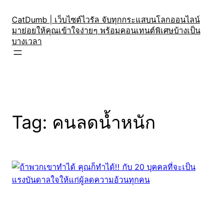
Skip
to
CatDumb | เว็บไซต์ไวรัล จับทุกกระแสบนโลกออนไลน์
มาย่อยให้คุณเข้าใจง่ายๆ พร้อมคอนเทนต์พิเศษบ้างเป็น
content
บางเวลา
Tag:
คนลดน้ำหนัก