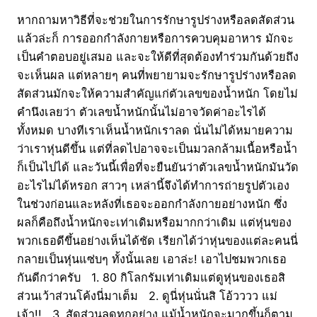
หากถามหาวิธีที่จะช่วยในการรักษารูปร่างหรือลดสัดส่วน
แล้วล่ะก็ การออกกำลังกายหรือการควบคุมอาหาร มักจะ
เป็นคำตอบอยู่เสมอ และจะให้ดีที่สุดต้องทำร่วมกันด้วยถึง
จะเห็นผล แต่หลายๆ คนที่พยายามจะรักษารูปร่างหรือลด
สัดส่วนมักจะให้ความสำคัญแก่ตัวเลขของน้ำหนัก โดยไม่
คำนึงเลยว่า ตัวเลขน้ำหนักนั้นไม่อาจวัดค่าอะไรได้
ทั้งหมด บางทีเราเห็นน้ำหนักเราลด นั่นไม่ได้หมายความ
ว่าเราหุ่นดีขึ้น แต่ที่ลดไปอาจจะเป็นมวลกล้ามเนื้อหรือน้ำ
ก็เป็นไปได้ และวันนี้เพื่อที่จะยืนยันว่าตัวเลขน้ำหนักมันวัด
อะไรไม่ได้หรอก สาวๆ เหล่านี้จึงได้ทำการถ่ายรูปตัวเอง
ในช่วงก่อนและหลังที่เธอจะออกกำลังกายอย่างหนัก ซึ่ง
ผลก็คือถึงน้ำหนักจะเท่าเดิมหรือมากกว่าเดิม แต่หุ่นของ
พวกเธอดีขึ้นอย่างเห็นได้ชัด เรียกได้ว่าหุ่นของแต่ละคนนี่
กลายเป็นหุ่นแซ่บๆ ทั้งนั้นเลย เอาล่ะ! เอาไปชมพวกเธอ
กันดีกว่าครับ 1. 80 กิโลกรัมเท่าเดิมแต่ดูหุ่นของเธอสิ
ส่วนเว้าส่วนโค้งนี่มาเต็ม 2. ดูนี่หุ่นนั่นสิ โอ้วววว แม่
เจ้า!! 3. สัดส่วนลดทุกอย่าง แม้น้ำหนักจะมากขึ้นก็ตาม