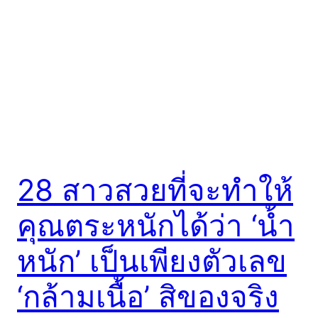
28 สาวสวยที่จะทำให้
คุณตระหนักได้ว่า ‘น้ำ
หนัก’ เป็นเพียงตัวเลข
‘กล้ามเนื้อ’ สิของจริง