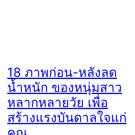
18 ภาพก่อน-หลังลด
น้ำหนัก ของหนุ่มสาว
หลากหลายวัย เพื่อ
สร้างแรงบันดาลใจแก่
คุณ